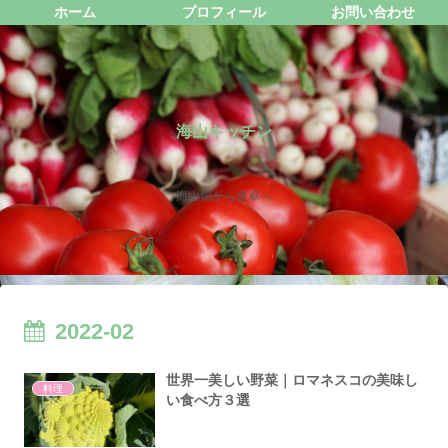
ホーム
プロフィール
お問い合わせ
海山キッチン
海山畑から食卓へ
2022-02
世界一美しい野菜｜ロマネスコの美味し
料理
い食べ方３選