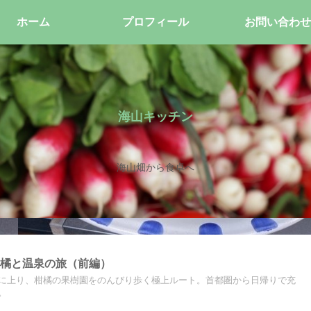
ホーム
プロフィール
お問い合わせ
海山キッチン
海山畑から食卓へ
柑橘と温泉の旅（前編）
に上り、柑橘の果樹園をのんびり歩く極上ルート。首都圏から日帰りで充
。