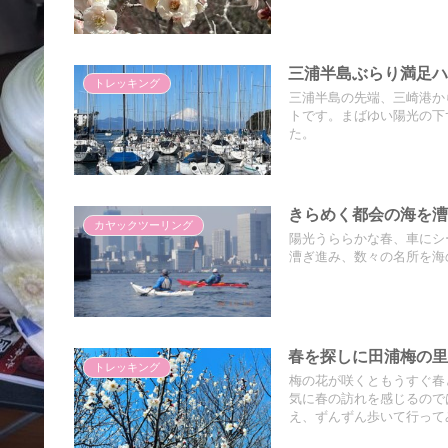
三浦半島ぶらり満足
トレッキング
三浦半島の先端、三崎港か
トです。まばゆい陽光の下
た。
きらめく都会の海を
カヤックツーリング
陽光うららかな春、車にシ
漕ぎ進み、数々の名所を海
春を探しに田浦梅の
トレッキング
梅の花が咲くともうすぐ春
気に春の訪れを感じるので
え、ずんずん歩いて行って