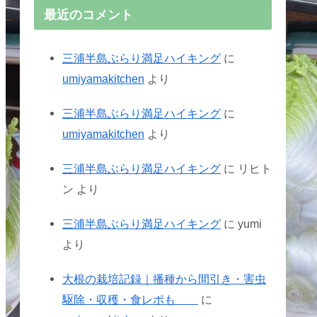
最近のコメント
三浦半島ぶらり満足ハイキング
に
umiyamakitchen
より
三浦半島ぶらり満足ハイキング
に
umiyamakitchen
より
三浦半島ぶらり満足ハイキング
に
リヒト
ン
より
三浦半島ぶらり満足ハイキング
に
yumi
より
大根の栽培記録｜播種から間引き・害虫
駆除・収穫・食レポも
に