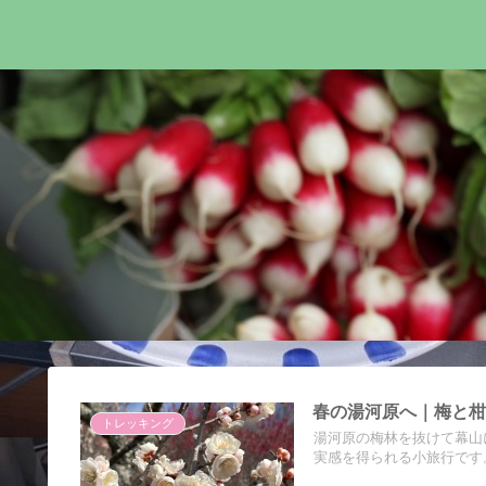
春の湯河原へ｜梅と
トレッキング
湯河原の梅林を抜けて幕山
実感を得られる小旅行です