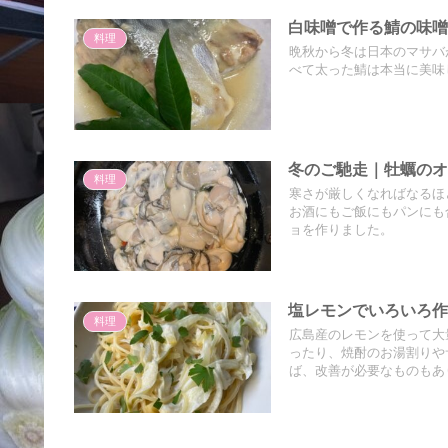
白味噌で作る鯖の味
料理
晩秋から冬は日本のマサバ
べて太った鯖は本当に美味
冬のご馳走｜牡蠣の
料理
寒さが厳しくなればなるほ
お酒にもご飯にもパンにも
ョを作りました。
塩レモンでいろいろ
料理
広島産のレモンを使って大
ったり、焼酎のお湯割りや
ば、改善が必要なものもあ