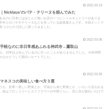
2022.03.10
Nicklaus’のパテ・テリーヌを頼んでみた
あるのに日本にはほとんど無いお店の一つにシャルキュトリーがありま
手作りのパテやテリーヌなどを売っている総菜屋さんです。今回ネットで
見つけたので試しに買ってみました。
2022.03.06
お手軽なのに非日常感あふれる神武寺→鷹取山
山、10年以上住んでいるのに行ったことがありませんでした。今回仲間
かなかどうして面白いルートでした。
2022.03.05
ロマネスコの美味しい食べ方３選
うか。世界一美しい野菜とか、宇宙から来た野菜とか、いろいろ言われる
。味はブロッコリーとカリフラワーの中間ぐらい、見た目が面白いだけで
。
2022.02.21