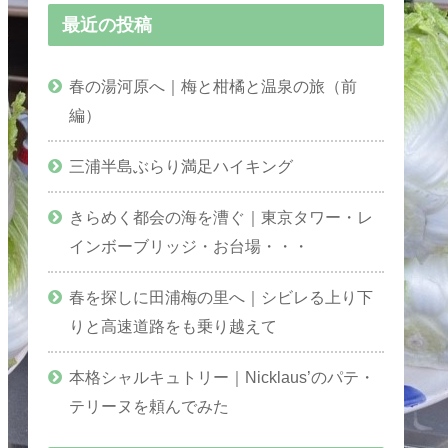
最近の投稿
春の湯河原へ｜梅と柑橘と温泉の旅（前
編）
三浦半島ぶらり満足ハイキング
きらめく都会の海を漕ぐ｜東京タワー・レ
インボーブリッジ・お台場・・・
春を探しに田浦梅の里へ｜シビレる上り下
りと高速道路をも乗り越えて
本格シャルキュトリー｜Nicklaus’のパテ・
テリーヌを頼んでみた