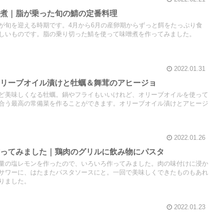
噌煮｜脂が乗った旬の鯖の定番料理
が旬を迎える時期です。4月から6月の産卵期からずっと餌をたっぷり食
しいものです。脂の乗り切った鯖を使って味噌煮を作ってみました。
2022.01.31
オリーブオイル漬けと牡蠣＆舞茸のアヒージョ
ど美味しくなる牡蠣。鍋やフライもいいけれど、オリーブオイルを使って
合う最高の常備菜を作ることができます。オリーブオイル漬けとアヒージ
2022.01.26
作ってみました｜鶏肉のグリルに飲み物にパスタ
量の塩レモンを作ったので、いろいろ作ってみました。肉の味付けに浸か
サワーに、はたまたパスタソースにと。一回で美味しくできたものもあれ
りました。
2022.01.23