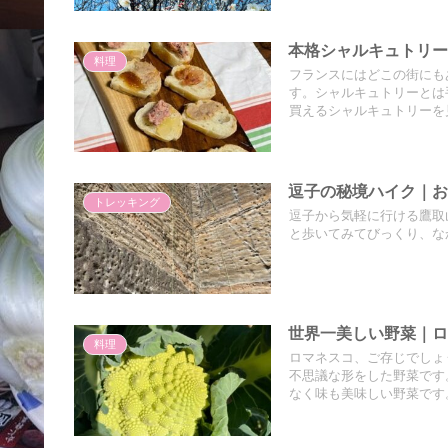
本格シャルキュトリー｜
料理
フランスにはどこの街にも
す。シャルキュトリーとは
買えるシャルキュトリーを
逗子の秘境ハイク｜
トレッキング
逗子から気軽に行ける鷹取
と歩いてみてびっくり、な
世界一美しい野菜｜
料理
ロマネスコ、ご存じでしょ
不思議な形をした野菜です
なく味も美味しい野菜です