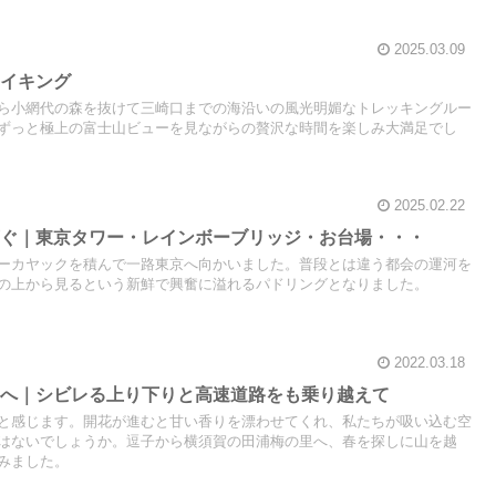
2025.03.09
ハイキング
ら小網代の森を抜けて三崎口までの海沿いの風光明媚なトレッキングルー
ずっと極上の富士山ビューを見ながらの贅沢な時間を楽しみ大満足でし
2025.02.22
漕ぐ｜東京タワー・レインボーブリッジ・お台場・・・
ーカヤックを積んで一路東京へ向かいました。普段とは違う都会の運河を
の上から見るという新鮮で興奮に溢れるパドリングとなりました。
2022.03.18
里へ｜シビレる上り下りと高速道路をも乗り越えて
と感じます。開花が進むと甘い香りを漂わせてくれ、私たちが吸い込む空
はないでしょうか。逗子から横須賀の田浦梅の里へ、春を探しに山を越
みました。