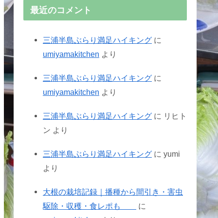
最近のコメント
三浦半島ぶらり満足ハイキング
に
umiyamakitchen
より
三浦半島ぶらり満足ハイキング
に
umiyamakitchen
より
三浦半島ぶらり満足ハイキング
に
リヒト
ン
より
三浦半島ぶらり満足ハイキング
に
yumi
より
大根の栽培記録｜播種から間引き・害虫
駆除・収穫・食レポも
に