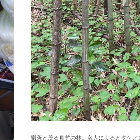
鬱蒼と茂る真竹の林。名人によるとタケノ