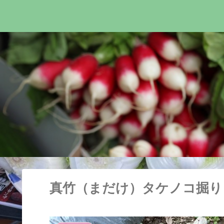
真竹（まだけ）タケノコ掘り