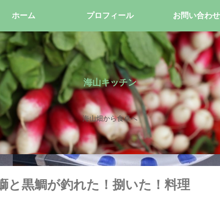
ホーム
プロフィール
お問い合わせ
海山キッチン
海山畑から食卓へ
鰤と黒鯛が釣れた！捌いた！料理