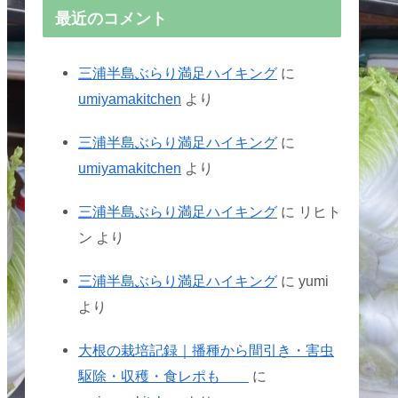
最近のコメント
三浦半島ぶらり満足ハイキング
に
umiyamakitchen
より
三浦半島ぶらり満足ハイキング
に
umiyamakitchen
より
三浦半島ぶらり満足ハイキング
に
リヒト
ン
より
三浦半島ぶらり満足ハイキング
に
yumi
より
大根の栽培記録｜播種から間引き・害虫
駆除・収穫・食レポも
に