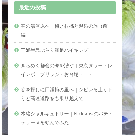
最近の投稿
春の湯河原へ｜梅と柑橘と温泉の旅（前
編）
三浦半島ぶらり満足ハイキング
きらめく都会の海を漕ぐ｜東京タワー・レ
インボーブリッジ・お台場・・・
春を探しに田浦梅の里へ｜シビレる上り下
りと高速道路をも乗り越えて
本格シャルキュトリー｜Nicklaus’のパテ・
テリーヌを頼んでみた