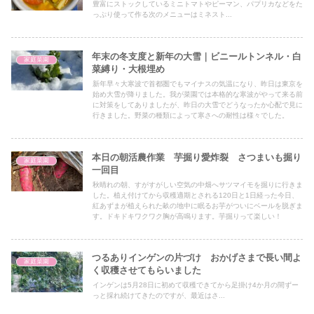
豊富にストックしているミニトマトやピーマン、パプリカなどをた
っぷり使って作る次のメニューはミネスト...
年末の冬支度と新年の大雪｜ビニールトンネル・白
家庭菜園
菜縛り・大根埋め
新年早々大寒波で首都圏でもマイナスの気温になり、昨日は東京を
始め大雪が降りました。我が菜園では本格的な寒波がやって来る前
に対策をしてありましたが、昨日の大雪でどうなったか心配で見に
行きました。野菜の種類によって寒さへの耐性は様々でした。
本日の朝活農作業 芋掘り愛炸裂 さつまいも掘り
家庭菜園
一回目
秋晴れの朝、すがすがしい空気の中畑へサツマイモを掘りに行きま
した。植え付けてから収穫適期とされる120日と1日経った今日、
紅あずまが植えられた畝の地中に眠るお芋がついにベールを脱ぎま
す。ドキドキワクワク胸が高鳴ります。芋掘りって楽しい！
つるありインゲンの片づけ おかげさまで長い間よ
家庭菜園
く収穫させてもらいました
インゲンは5月28日に初めて収穫できてから足掛け4か月の間ずー
っと採れ続けてきたのですが、最近はさ...