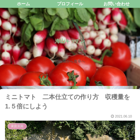
ホーム
プロフィール
お問い合わせ
海山キッチン
海山畑から食卓へ
ミニトマト 二本仕立ての作り方 収穫量を
1.５倍にしよう
2021.06.10
家庭菜園