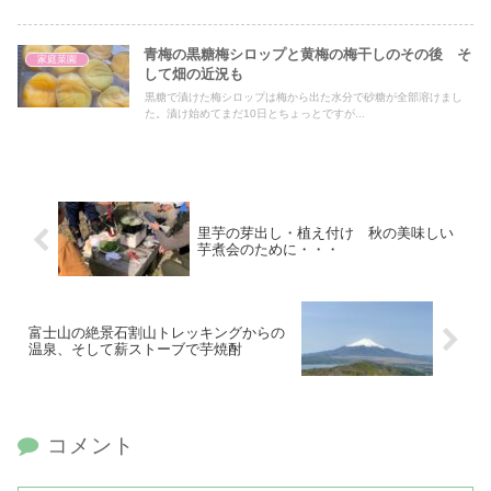
青梅の黒糖梅シロップと黄梅の梅干しのその後 そ
家庭菜園
して畑の近況も
黒糖で漬けた梅シロップは梅から出た水分で砂糖が全部溶けまし
た。漬け始めてまだ10日とちょっとですが...
里芋の芽出し・植え付け 秋の美味しい
芋煮会のために・・・
富士山の絶景石割山トレッキングからの
温泉、そして薪ストーブで芋焼酎
コメント