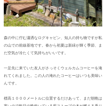
森の中に佇む瀟洒なログキャビン、知人の持ち物ですが私
の山での前線基地です。春から初夏は新緑が輝く季節、ま
だ空気が冷たくて気持ちがいいです。
一足先に来ていた友人がさっそくウェルカムコーヒーを淹
れてくれました。この人の淹れたコーヒーはいつも美味い
んです。
標高１０００メートルに位置するだけあって、まだ朝晩は
寒いので昨日の晩炊いている薪ストーブの木が燃える香り