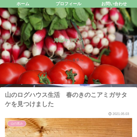
ホーム
プロフィール
お問い合わせ
海山キッチン
海山畑から食卓へ
山のログハウス生活 春のきのこアミガサタ
ケを見つけました
2021.05.03
山の恵み