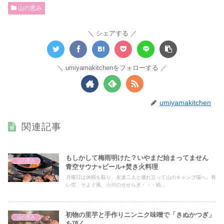
山の恵み
シェアする
umiyamakitchenをフォローする
umiyamakitchen
関連記事
もしかして梅雨明けた？いやまだ始まってません
山の恵み
青空サウナ+ビール+焚き火料理
月曜日は休暇を取り、友達二人と連れ立って山のキャンプ場へ。青
い空、そよぐ風、小川のせせらぎ・・・絶...
初物の里芋と手作りニンニク味噌で「きぬかつぎ」
山の恵み
を頂く