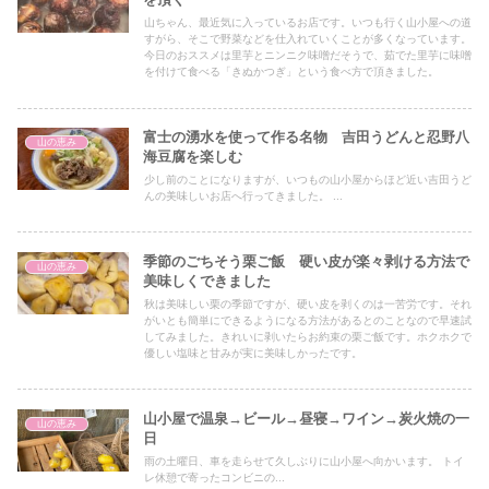
山ちゃん、最近気に入っているお店です。いつも行く山小屋への道
すがら、そこで野菜などを仕入れていくことが多くなっています。
今日のおススメは里芋とニンニク味噌だそうで、茹でた里芋に味噌
を付けて食べる「きぬかつぎ」という食べ方で頂きました。
富士の湧水を使って作る名物 吉田うどんと忍野八
山の恵み
海豆腐を楽しむ
少し前のことになりますが、いつもの山小屋からほど近い吉田うど
んの美味しいお店へ行ってきました。 ...
季節のごちそう栗ご飯 硬い皮が楽々剥ける方法で
山の恵み
美味しくできました
秋は美味しい栗の季節ですが、硬い皮を剥くのは一苦労です。それ
がいとも簡単にできるようになる方法があるとのことなので早速試
してみました。きれいに剥いたらお約束の栗ご飯です。ホクホクで
優しい塩味と甘みが実に美味しかったです。
山小屋で温泉→ビール→昼寝→ワイン→炭火焼の一
山の恵み
日
雨の土曜日、車を走らせて久しぶりに山小屋へ向かいます。 トイ
レ休憩で寄ったコンビニの...