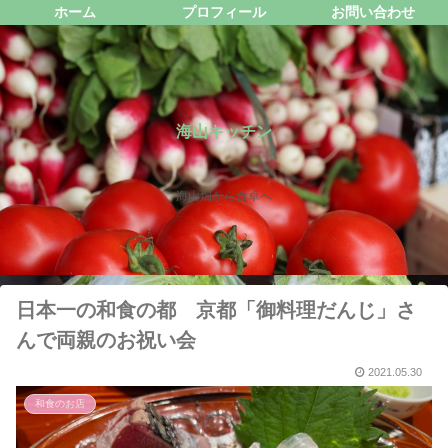
ホーム
プロフィール
お問い合わせ
海山キッチン
海山畑から食卓へ
日本一の和食の都 京都「御料理だんじ」さ
んで両親のお祝い会
2021.05.30
和食のお店