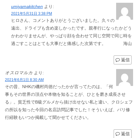
umiyamakitchen
より:
2021年5月31日 3:38 PM
ヒロさん、コメントありがとうございました。久々の
遠出、ドライブも含め楽しかったです。親孝行になったかどう
かわかりませんが、やっぱり顔を合わせて同じ空間で同じ時を
過ごすことはとても大事だと痛感した次第です。 海山
返信
オスロマルカ
より:
2021年6月1日 8:30 AM
その昔、NHKの磯村尚徳だったかが言ってたのは、「何
事もその世界の頂点や本物を知ることが、ひとを磨き成長させ
る」。貧乏性でB級グルメから抜け出せない私と違い、クロシェフ
の所以を知った今回の名店訪問記事でした！そういえば、パリ修
行経験もいつか掲載して聞かせてください。
返信