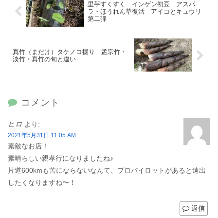
里芋すくすく インゲン初豆 アスパ
ラ・ほうれん草復活 アイコとキュウリ
第二弾
真竹（まだけ）タケノコ掘り 孟宗竹・
淡竹・真竹の旬と違い
コメント
ヒロ
より:
2021年5月31日 11:05 AM
素敵なお店！
素晴らしい親孝行になりましたね♪
片道600kmも苦にならないなんて、プロパイロットがあると遠出
したくなりますね〜！
返信