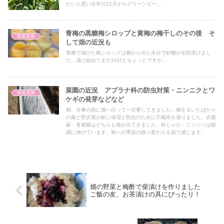
たいと思い去年の12月からグリーンピー...
青梅の黒糖梅シロップと黄梅の梅干しのその後 そ
家庭菜園
して畑の近況も
黒糖で漬けた梅シロップは梅から出た水分で砂糖が全部溶けまし
た。漬け始めてまだ10日とちょっとですが...
菜園の近況 アブラナ科の防虫対策・ニンニクとワ
家庭菜園
ケギの発芽などなど
朝、仕事の前に畑へ行って一仕事してきました。種をまいたばかり
の蕪と野沢菜の畝に保湿と防虫のために不織布を張りました。赤紫
蘇・青紫蘇はどちらも穂が出てきました。秋じゃが・ニンジンは順
調に伸びています。秋への季節の移り変わりを肌で感じます。
畑の野菜と梅酢で柴漬けを作りました
ご飯の友、お茶漬けの具にぴったり！