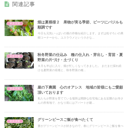
関連記事
畑は夏模様２ 果物が実る季節、ビーツにバジルも
家庭菜園
順調です
今日も元気いっぱいの畑の作物を紹介します。まずは粒ぞろいの果
樹コーナーから。ユスラウメという小さな...
秋冬野菜の仕込み 種の仕入れ・芽出し・育苗・夏
家庭菜園
野菜の片づけ・土づくり
８月も半ばに入り、畑が忙しくなってきました。 まだまだ採れ続
ける夏野菜の収穫と、秋冬野菜の種...
崖の下農園 心のオアシス 地域の皆様にもご愛顧
家庭菜園
頂いております
私たちが野菜を育てている場所は閑静な住宅地にある近隣のお寺さ
んの所有地で、かなり前にはアパートが建...
グリーンピースご飯が食べたくて
家庭菜園
妻がグリーンピースが好きなので、春にグリーンピースご飯を食べ