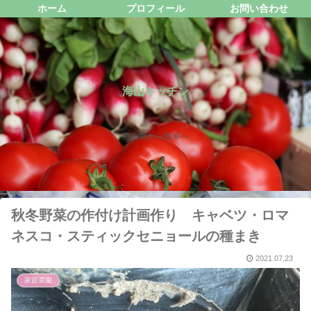
ホーム
プロフィール
お問い合わせ
海山キッチン
海山畑から食卓へ
秋冬野菜の作付け計画作り キャベツ・ロマ
ネスコ・スティックセニョールの種まき
2021.07.23
家庭菜園