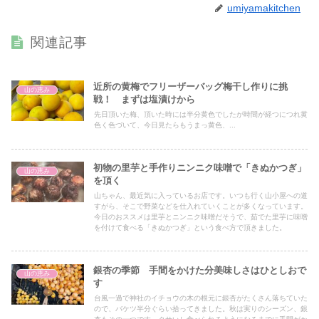
umiyamakitchen
関連記事
近所の黄梅でフリーザーバッグ梅干し作りに挑
山の恵み
戦！ まずは塩漬けから
先日頂いた梅、頂いた時には半分黄色でしたが時間が経つにつれ黄
色く色づいて、今日見たらもうまっ黄色、...
初物の里芋と手作りニンニク味噌で「きぬかつぎ」
山の恵み
を頂く
山ちゃん、最近気に入っているお店です。いつも行く山小屋への道
すがら、そこで野菜などを仕入れていくことが多くなっています。
今日のおススメは里芋とニンニク味噌だそうで、茹でた里芋に味噌
を付けて食べる「きぬかつぎ」という食べ方で頂きました。
銀杏の季節 手間をかけた分美味しさはひとしおで
山の恵み
す
台風一過で神社のイチョウの木の根元に銀杏がたくさん落ちていた
ので、バケツ半分ぐらい拾ってきました。秋は実りのシーズン、銀