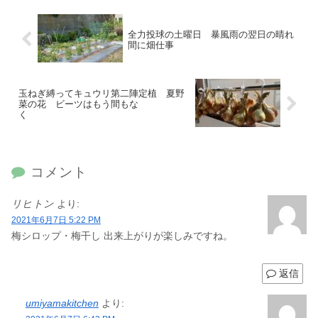
全力投球の土曜日 暴風雨の翌日の晴れ
間に畑仕事
玉ねぎ縛ってキュウリ第二陣定植 夏野
菜の花 ビーツはもう間もな
く
コメント
リヒトン
より:
2021年6月7日 5:22 PM
梅シロップ・梅干し 出来上がりが楽しみですね。
返信
umiyamakitchen
より: