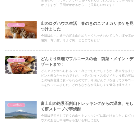
杏もその一つです。クサいし食べられるようになるまでに手間がか
かりますが、手間がかかるからこそ美味しいのです！
山のログハウス生活 春のきのこアミガサタケを見
山の恵み
つけました
今日は山へ。途中の富士山がめちゃくちゃきれいでした。ぽかぽか
陽気、青い空、そよぐ風、どこまでも行け...
どんぐり料理でフルコースの会 前菜・メイン・デ
山の恵み
ザートまで！
どんぐりが食べられるってご存じでしたでしょうか。私自身あまり
ピンと来なかったのですが、マテバシイ・スダジイという椎の実は
この時期普通に食べられるのです。今回どんぐりを使ってフルコー
スを作ってみました。どれもなかなか美味しくて気分は縄文人！
富士山の絶景石割山トレッキングからの温泉、そし
山の恵み
て薪ストーブで芋焼酎
今日は早起きして近くの山へトレッキングに出かけました。ログハ
ウスのある山中湖畔から近い石割山に登り...