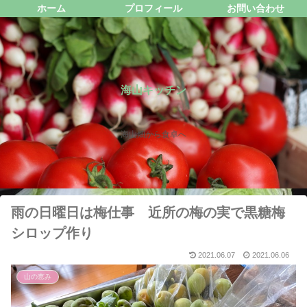
ホーム
プロフィール
お問い合わせ
海山キッチン
海山畑から食卓へ
雨の日曜日は梅仕事 近所の梅の実で黒糖梅
シロップ作り
2021.06.07
2021.06.06
山の恵み