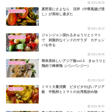
2021.08.30
夏野菜にさよなら 涼拌（中華風揚げ浸
ビールの友
し）が美味し過ぎた
2021.08.22
ジャンジャン採れるきゅうりとトマト
ビールの友
で 刺激的なインドのサラダ カチュン
バを作る
2021.08.08
簡単美味しいアジア飯vol.2 きゅうりと
ビールの友
鶏肉で棒棒鶏（バンバンジー）
2021.08.07
トマト大量消費 ビタビタやばいアジア
ご飯の友
飯 半熟卵とトマトの台湾風炒め物
2021.08.07