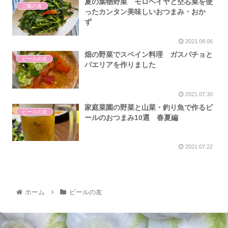
夏の葉物野菜 モロヘイヤと空芯菜を使
ご飯の友
ったカンタン美味しいおつまみ・おか
ず
2021.08.06
畑の野菜でスペイン料理 ガスパチョと
ビールの友
パエリアを作りました
2021.07.30
家庭菜園の野菜と山菜・釣り魚で作るビ
ビールの友
ールのおつまみ10選 春夏編
2021.07.22
ホーム
ビールの友