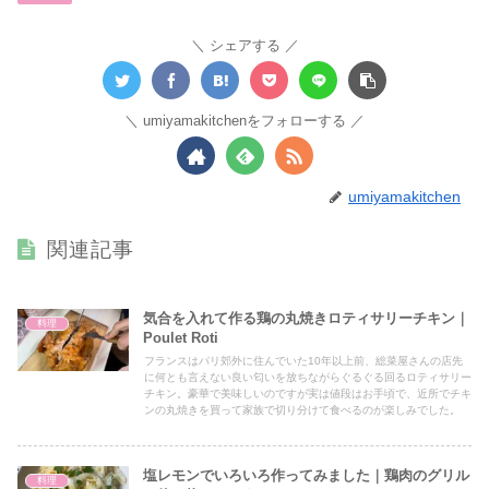
シェアする
umiyamakitchenをフォローする
umiyamakitchen
関連記事
気合を入れて作る鶏の丸焼きロティサリーチキン｜
料理
Poulet Roti
フランスはパリ郊外に住んでいた10年以上前、総菜屋さんの店先
に何とも言えない良い匂いを放ちながらぐるぐる回るロティサリー
チキン。豪華で美味しいのですが実は値段はお手頃で、近所でチキ
ンの丸焼きを買って家族で切り分けて食べるのが楽しみでした。
塩レモンでいろいろ作ってみました｜鶏肉のグリル
料理