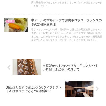
高の常備菜を作ることができます。オリーブオイル漬けとアヒージ
ョを作りました。
牛テールの本格ポトフでお肉ホロホロ｜フランスの
料理
冬の定番家庭料理
寒さマックスのこの時期、霜が降りて畑の土や野菜も朝は凍ってい
ます。そんな中、前から欲しかった新しいストウブ（鉄鍋）を買い
ました。これで何を作ろうかと考えていたところへ好きな料理動画
を見ていたらポトフをやっていて、これだ！と早速作りました。
自家製からすみの作り方｜手に入りやす
い真鱈（まだら）の真子で
海山畑と台所で遊ぶ50代のライフシフト
｜冬はサウナでととのい健康に！