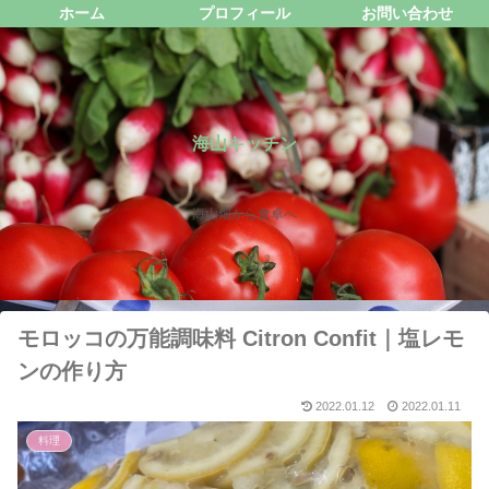
ホーム
プロフィール
お問い合わせ
海山キッチン
海山畑から食卓へ
モロッコの万能調味料 Citron Confit｜塩レモ
ンの作り方
2022.01.12
2022.01.11
料理