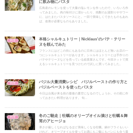
に飲み物にパスタ
広島産のレモンを使って大量の塩レモンを作ったので、いろいろ作
ってみました。肉の味付けに浸かったり、焼酎のお湯割りやサワー
に、はたまたパスタソースにと。一回で美味しくできたものもあれ
ば、改善が必要なものもありました。
本格シャルキュトリー｜Nicklaus’のパテ・テリー
料理
ヌを頼んでみた
フランスにはどこの街にもあるのに日本にはほとんど無いお店の一
つにシャルキュトリーがあります。シャルキュトリーとは手作りの
パテやテリーヌなどを売っている総菜屋さんです。今回ネットで買
えるシャルキュトリーを見つけたので試しに買ってみました。
バジル大量消費レシピ バジルペーストの作り方と
料理
バジルペーストを使ったパスタ
今日は台風が来る前の最後の夏空になるのでしょうか。その前に作
っておきたい料理があります。 旬...
冬のご馳走｜牡蠣のオリーブオイル漬けと牡蠣＆舞
料理
茸のアヒージョ
寒さが厳しくなればなるほど美味しくなる牡蠣。鍋やフライもいい
けれど、オリーブオイルを使ってお酒にもご飯にもパンにも合う最