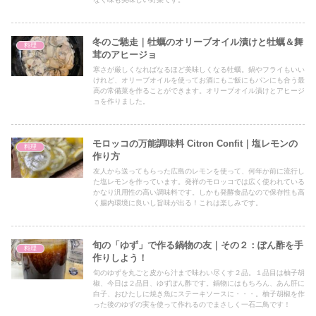
冬のご馳走｜牡蠣のオリーブオイル漬けと牡蠣＆舞
料理
茸のアヒージョ
寒さが厳しくなればなるほど美味しくなる牡蠣。鍋やフライもいい
けれど、オリーブオイルを使ってお酒にもご飯にもパンにも合う最
高の常備菜を作ることができます。オリーブオイル漬けとアヒージ
ョを作りました。
モロッコの万能調味料 Citron Confit｜塩レモンの
料理
作り方
友人から送ってもらった広島のレモンを使って、何年か前に流行し
た塩レモンを作っています。発祥のモロッコでは広く使われている
かなり汎用性の高い調味料です。しかも発酵食品なので保存性も高
く腸内環境に良いし旨味が出る！これは楽しみです。
旬の「ゆず」で作る鍋物の友｜その２：ぽん酢を手
料理
作りしよう！
旬のゆずを丸ごと皮から汁まで味わい尽くす２品。１品目は柚子胡
椒、今日は２品目、ゆずぽん酢です。鍋物にはもちろん、あん肝に
白子、おひたしに焼き魚にステーキソースに・・・。柚子胡椒を作
った後のゆずの実を使って作れるのでまさしく一石二鳥です！