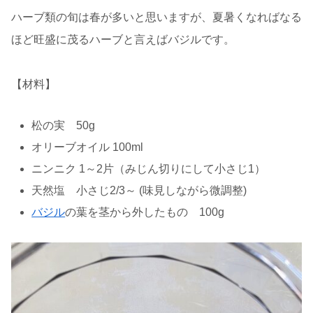
ハーブ類の旬は春が多いと思いますが、夏暑くなればなる
ほど旺盛に茂るハーブと言えばバジルです。
【材料】
松の実 50g
オリーブオイル 100ml
ニンニク 1～2片（みじん切りにして小さじ1）
天然塩 小さじ2/3～ (味見しながら微調整)
バジル
の葉を茎から外したもの 100g