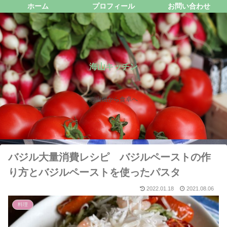
ホーム
プロフィール
お問い合わせ
海山キッチン
海山畑から食卓へ
バジル大量消費レシピ バジルペーストの作
り方とバジルペーストを使ったパスタ
2022.01.18
2021.08.06
料理