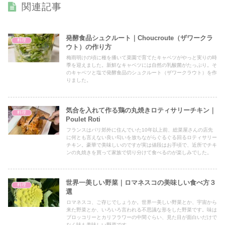
関連記事
発酵食品シュクルート｜Choucroute（ザワークラ
料理
ウト）の作り方
梅雨明けの頃に種を播いて菜園で育てたキャベツがやっと実りの時
季を迎えました。新鮮なキャベツには自然の乳酸菌がたっぷり。そ
のキャベツと塩で発酵食品のシュクルート（ザワークラウト）を作
りました。
気合を入れて作る鶏の丸焼きロティサリーチキン｜
料理
Poulet Roti
フランスはパリ郊外に住んでいた10年以上前、総菜屋さんの店先
に何とも言えない良い匂いを放ちながらぐるぐる回るロティサリー
チキン。豪華で美味しいのですが実は値段はお手頃で、近所でチキ
ンの丸焼きを買って家族で切り分けて食べるのが楽しみでした。
世界一美しい野菜｜ロマネスコの美味しい食べ方３
料理
選
ロマネスコ、ご存じでしょうか。世界一美しい野菜とか、宇宙から
来た野菜とか、いろいろ言われる不思議な形をした野菜です。味は
ブロッコリーとカリフラワーの中間ぐらい、見た目が面白いだけで
なく味も美味しい野菜です。