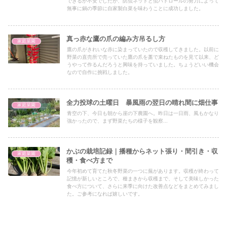
できるか不安でしたが、防虫ネットと虫パトロールの努力によって
無事に鍋の季節に自家製白菜を味わうことに成功しました。
真っ赤な鷹の爪の編み方吊るし方
家庭菜園
鷹の爪がきれいな赤に染まっていたので収穫してきました。以前に
野菜の直売所で売っていた鷹の爪を藁で束ねたものを見て以来、ど
うやって作るんだろうと興味を持っていました。ちょうどいい機会
なので自作に挑戦しました。
全力投球の土曜日 暴風雨の翌日の晴れ間に畑仕事
家庭菜園
青空の下、今日も朝から崖の下農園へ。昨日は一日雨、風もかなり
強かったので、まず野菜たちの様子を観察...
かぶの栽培記録｜播種からネット張り・間引き・収
家庭菜園
穫・食べ方まで
今年初めて育てた秋冬野菜の一つに蕪があります。収穫が終わって
記憶が新しいところで、種まきから収穫まで、そして美味しかった
食べ方について、さらに来季に向けた改善点などをまとめてみまし
た。ご参考になれば嬉しいです。