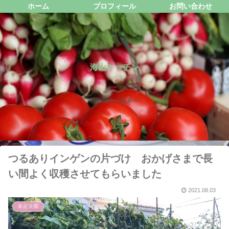
ホーム
プロフィール
お問い合わせ
海山キッチン
海山畑から食卓へ
つるありインゲンの片づけ おかげさまで長
い間よく収穫させてもらいました
2021.08.03
家庭菜園