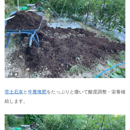
苦土石灰
と
牛糞堆肥
をたっぷりと撒いて酸度調整・栄養補
給します。