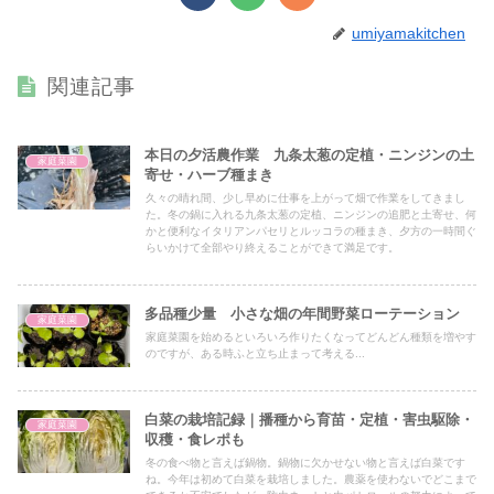
umiyamakitchen
関連記事
本日の夕活農作業 九条太葱の定植・ニンジンの土
家庭菜園
寄せ・ハーブ種まき
久々の晴れ間、少し早めに仕事を上がって畑で作業をしてきまし
た。冬の鍋に入れる九条太葱の定植、ニンジンの追肥と土寄せ、何
かと便利なイタリアンパセリとルッコラの種まき、夕方の一時間ぐ
らいかけて全部やり終えることができて満足です。
多品種少量 小さな畑の年間野菜ローテーション
家庭菜園
家庭菜園を始めるといろいろ作りたくなってどんどん種類を増やす
のですが、ある時ふと立ち止まって考える...
白菜の栽培記録｜播種から育苗・定植・害虫駆除・
家庭菜園
収穫・食レポも
冬の食べ物と言えば鍋物。鍋物に欠かせない物と言えば白菜です
ね。今年は初めて白菜を栽培しました。農薬を使わないでどこまで