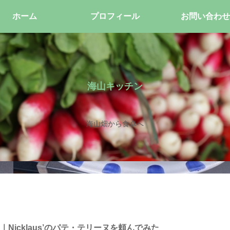
ホーム
プロフィール
お問い合わせ
海山キッチン
海山畑から食卓へ
Nicklaus’のパテ・テリーヌを頼んでみた