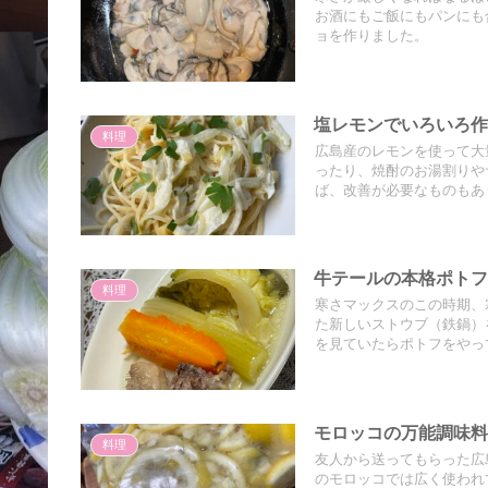
お酒にもご飯にもパンにも
ョを作りました。
塩レモンでいろいろ
料理
広島産のレモンを使って大
ったり、焼酎のお湯割りや
ば、改善が必要なものもあ
牛テールの本格ポト
料理
寒さマックスのこの時期、
た新しいストウブ（鉄鍋）
を見ていたらポトフをやっ
モロッコの万能調味料 Ci
料理
友人から送ってもらった広
のモロッコでは広く使われ