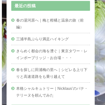
最近の投稿
春の湯河原へ｜梅と柑橘と温泉の旅（前
編）
三浦半島ぶらり満足ハイキング
きらめく都会の海を漕ぐ｜東京タワー・レ
インボーブリッジ・お台場・・・
春を探しに田浦梅の里へ｜シビレる上り下
りと高速道路をも乗り越えて
本格シャルキュトリー｜Nicklaus’のパテ・
テリーヌを頼んでみた