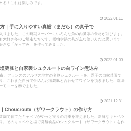
出る！これは楽しみです。
2022.01.11
り方｜手に入りやすい真鱈（まだら）の真子で
入りました。この時期スーパーにいろんな魚の内臓系の食材が並びます。
も大好き冬のご馳走たちです。煮物や鍋の具が主な使い方だと思います
好きな「からすみ」を作ってみました。
2022.01.09
｜塩麹豚と自家製シュクルートの白ワイン煮込み
日の夜、フランスのアルザス地方の名物シュクルートを、逗子の自家菜園で
り、これまた自分で仕込んだ塩麹豚と合わせてワインを頂きました。塩味
ーモニーを奏でました。
2021.12.31
Choucroute（ザワークラウト）の作り方
菜園で育てたキャベツがやっと実りの時季を迎えました。新鮮なキャベツ
り。そのキャベツと塩で発酵食品のシュクルート（ザワークラウト）を作