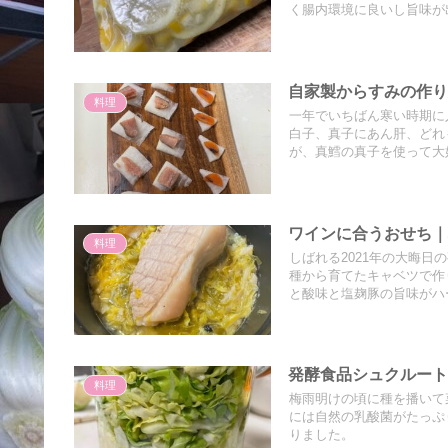
く腸内環境に良いし旨味が
自家製からすみの作
料理
一年でいちばん寒い時期に
白子、真子にあん肝、どれ
が、真鱈の真子を使って大
ワインに合うおせち
料理
しばれる2021年の大晦
種から育てたキャベツで作
と酸味と塩麹豚の旨味がハ
発酵食品シュクルート｜
料理
梅雨明けの頃に種を播いて
には自然の乳酸菌がたっぷ
りました。