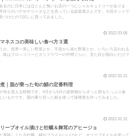
あるのに日本にはほとんど無いお店の一つにシャルキュトリーがありま
手作りのパテやテリーヌなどを売っている総菜屋さんです。今回ネットで
見つけたので試しに買ってみました。
2022.03.06
ロマネスコの美味しい食べ方３選
うか。世界一美しい野菜とか、宇宙から来た野菜とか、いろいろ言われる
。味はブロッコリーとカリフラワーの中間ぐらい、見た目が面白いだけで
。
2022.02.21
噌煮｜脂が乗った旬の鯖の定番料理
が旬を迎える時期です。4月から6月の産卵期からずっと餌をたっぷり食
しいものです。脂の乗り切った鯖を使って味噌煮を作ってみました。
2022.01.31
オリーブオイル漬けと牡蠣＆舞茸のアヒージョ
ど美味しくなる牡蠣。鍋やフライもいいけれど、オリーブオイルを使って