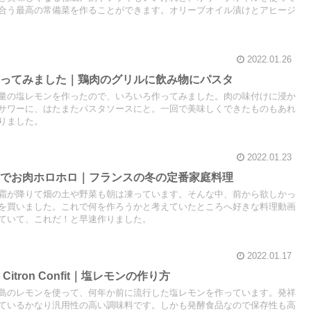
合う最高の常備菜を作ることができます。オリーブオイル漬けとアヒージ
2022.01.26
作ってみました｜鶏肉のグリルに飲み物にパスタ
量の塩レモンを作ったので、いろいろ作ってみました。肉の味付けに浸か
サワーに、はたまたパスタソースにと。一回で美味しくできたものもあれ
りました。
2022.01.23
フでお肉ホロホロ｜フランスの冬の定番家庭料理
霜が降りて畑の土や野菜も朝は凍っています。そんな中、前から欲しかっ
を買いました。これで何を作ろうかと考えていたところへ好きな料理動画
ていて、これだ！と早速作りました。
2022.01.17
tron Confit｜塩レモンの作り方
島のレモンを使って、何年か前に流行した塩レモンを作っています。発祥
ているかなり汎用性の高い調味料です。しかも発酵食品なので保存性も高