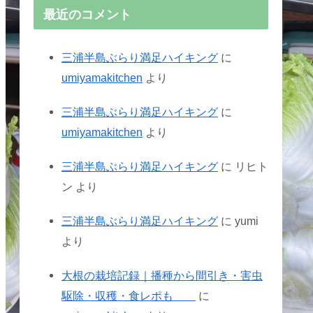
最近のコメント
三浦半島ぶらり満足ハイキング
に
umiyamakitchen
より
三浦半島ぶらり満足ハイキング
に
umiyamakitchen
より
三浦半島ぶらり満足ハイキング
に
リヒト
ン
より
三浦半島ぶらり満足ハイキング
に
yumi
より
大根の栽培記録｜播種から間引き・害虫
駆除・収穫・食レポも
に