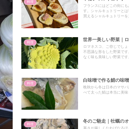
料理
フランスにはどこの街にも
す。シャルキュトリーとは
買えるシャルキュトリーを
世界一美しい野菜｜
料理
ロマネスコ、ご存じでしょ
不思議な形をした野菜です
なく味も美味しい野菜です
白味噌で作る鯖の味
料理
晩秋から冬は日本のマサバ
べて太った鯖は本当に美味
冬のご馳走｜牡蠣の
料理
寒さが厳しくなればなるほ